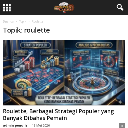
Beranda
Topik
Roulette
Topik: roulette
Roulette, Berbagai Strategi Populer yang
Banyak Dibahas Pemain
admin penulis
-
18 Mei 2026
0