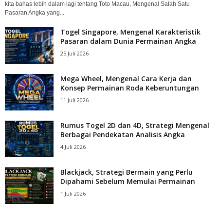
kita bahas lebih dalam lagi tentang Toto Macau, Mengenal Salah Satu
Pasaran Angka yang...
Togel Singapore, Mengenal Karakteristik
Pasaran dalam Dunia Permainan Angka
25 Juli 2026
Mega Wheel, Mengenal Cara Kerja dan
Konsep Permainan Roda Keberuntungan
11 Juli 2026
Rumus Togel 2D dan 4D, Strategi Mengenal
Berbagai Pendekatan Analisis Angka
4 Juli 2026
Blackjack, Strategi Bermain yang Perlu
Dipahami Sebelum Memulai Permainan
1 Juli 2026