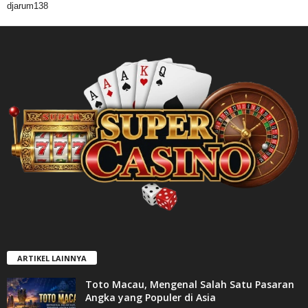
djarum138
ARTIKEL LAINNYA
Toto Macau, Mengenal Salah Satu Pasaran
Angka yang Populer di Asia