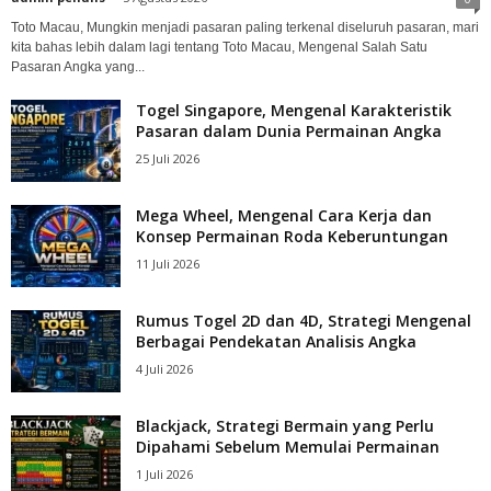
Toto Macau, Mungkin menjadi pasaran paling terkenal diseluruh pasaran, mari
kita bahas lebih dalam lagi tentang Toto Macau, Mengenal Salah Satu
Pasaran Angka yang...
Togel Singapore, Mengenal Karakteristik
Pasaran dalam Dunia Permainan Angka
25 Juli 2026
Mega Wheel, Mengenal Cara Kerja dan
Konsep Permainan Roda Keberuntungan
11 Juli 2026
Rumus Togel 2D dan 4D, Strategi Mengenal
Berbagai Pendekatan Analisis Angka
4 Juli 2026
Blackjack, Strategi Bermain yang Perlu
Dipahami Sebelum Memulai Permainan
1 Juli 2026