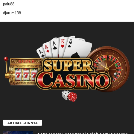
palu88
djarum138
ARTIKEL LAINNYA