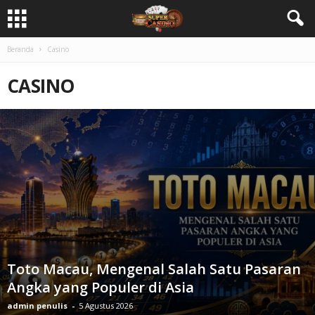
Beranda
Casino
CASINO
Toto Macau, Mengenal Salah Satu Pasaran
Angka yang Populer di Asia
admin penulis
-
5 Agustus 2026