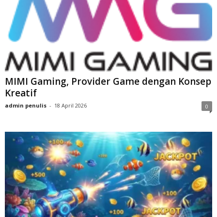
MIMI Gaming, Provider Game dengan Konsep
Kreatif
admin penulis
-
18 April 2026
0