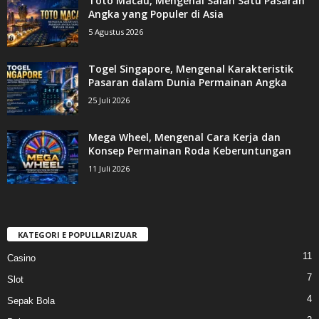
Toto Macau, Mengenal Salah Satu Pasaran
Angka yang Populer di Asia
5 Agustus 2026
Togel Singapore, Mengenal Karakteristik
Pasaran dalam Dunia Permainan Angka
25 Juli 2026
Mega Wheel, Mengenal Cara Kerja dan
Konsep Permainan Roda Keberuntungan
11 Juli 2026
KATEGORI E POPULLARIZUAR
11
Casino
7
Slot
4
Sepak Bola