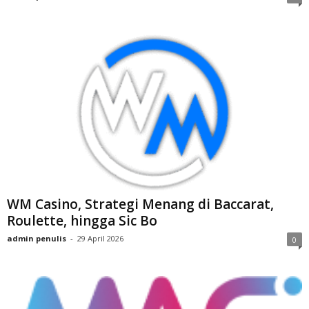
WM Casino, Strategi Menang di Baccarat,
Roulette, hingga Sic Bo
admin penulis
-
29 April 2026
0