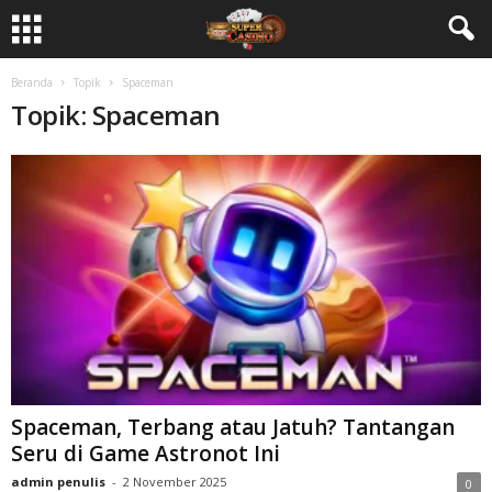
Beranda
Topik
Spaceman
Topik: Spaceman
Spaceman, Terbang atau Jatuh? Tantangan
Seru di Game Astronot Ini
admin penulis
-
2 November 2025
0