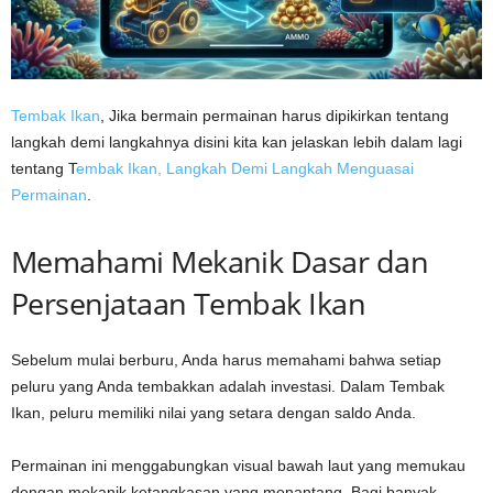
Tembak Ikan
, Jika bermain permainan harus dipikirkan tentang
langkah demi langkahnya disini kita kan jelaskan lebih dalam lagi
tentang T
embak Ikan, Langkah Demi Langkah Menguasai
Permainan
.
Memahami Mekanik Dasar dan
Persenjataan Tembak Ikan
Sebelum mulai berburu, Anda harus memahami bahwa setiap
peluru yang Anda tembakkan adalah investasi. Dalam Tembak
Ikan, peluru memiliki nilai yang setara dengan saldo Anda.
Permainan ini menggabungkan visual bawah laut yang memukau
dengan mekanik ketangkasan yang menantang. Bagi banyak