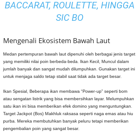
BACCARAT, ROULETTE, HINGGA
SIC BO
Mengenali Ekosistem Bawah Laut
Medan pertempuran bawah laut dipenuhi oleh berbagai jenis target
yang memiliki nilai poin berbeda-beda. Ikan Kecil, Muncul dalam
jumlah banyak dan sangat mudah dilumpuhkan. Gunakan target ini
untuk menjaga saldo tetap stabil saat tidak ada target besar.
Ikan Spesial, Beberapa ikan membawa “Power-up” seperti bom
atau sengatan listrik yang bisa membersihkan layar. Melumpuhkan
satu ikan ini bisa memberikan efek domino yang menguntungkan.
Target Jackpot (Bos) Makhluk raksasa seperti naga emas atau hiu
purba. Mereka membutuhkan banyak peluru tetapi memberikan
pengembalian poin yang sangat besar.