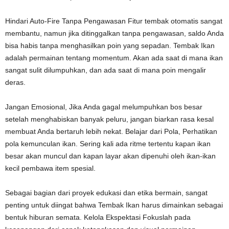
Hindari Auto-Fire Tanpa Pengawasan Fitur tembak otomatis sangat
membantu, namun jika ditinggalkan tanpa pengawasan, saldo Anda
bisa habis tanpa menghasilkan poin yang sepadan. Tembak Ikan
adalah permainan tentang momentum. Akan ada saat di mana ikan
sangat sulit dilumpuhkan, dan ada saat di mana poin mengalir
deras.
Jangan Emosional, Jika Anda gagal melumpuhkan bos besar
setelah menghabiskan banyak peluru, jangan biarkan rasa kesal
membuat Anda bertaruh lebih nekat. Belajar dari Pola, Perhatikan
pola kemunculan ikan. Sering kali ada ritme tertentu kapan ikan
besar akan muncul dan kapan layar akan dipenuhi oleh ikan-ikan
kecil pembawa item spesial.
Sebagai bagian dari proyek edukasi dan etika bermain, sangat
penting untuk diingat bahwa Tembak Ikan harus dimainkan sebagai
bentuk hiburan semata. Kelola Ekspektasi Fokuslah pada