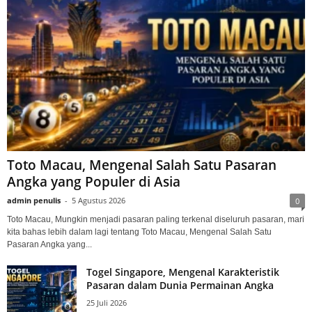
Toto Macau, Mengenal Salah Satu Pasaran
Angka yang Populer di Asia
admin penulis
-
5 Agustus 2026
0
Toto Macau, Mungkin menjadi pasaran paling terkenal diseluruh pasaran, mari
kita bahas lebih dalam lagi tentang Toto Macau, Mengenal Salah Satu
Pasaran Angka yang...
Togel Singapore, Mengenal Karakteristik
Pasaran dalam Dunia Permainan Angka
25 Juli 2026