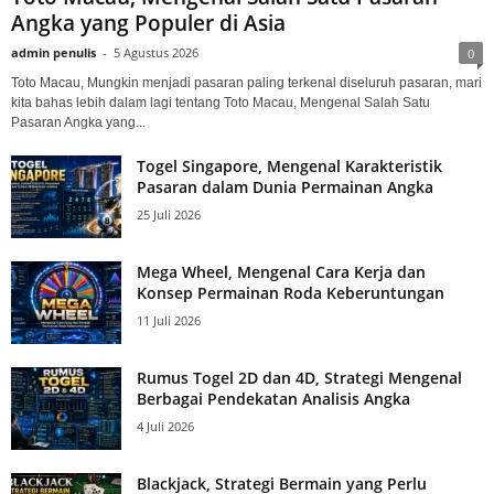
Angka yang Populer di Asia
admin penulis
-
5 Agustus 2026
0
Toto Macau, Mungkin menjadi pasaran paling terkenal diseluruh pasaran, mari
kita bahas lebih dalam lagi tentang Toto Macau, Mengenal Salah Satu
Pasaran Angka yang...
Togel Singapore, Mengenal Karakteristik
Pasaran dalam Dunia Permainan Angka
25 Juli 2026
Mega Wheel, Mengenal Cara Kerja dan
Konsep Permainan Roda Keberuntungan
11 Juli 2026
Rumus Togel 2D dan 4D, Strategi Mengenal
Berbagai Pendekatan Analisis Angka
4 Juli 2026
Blackjack, Strategi Bermain yang Perlu