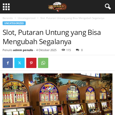
Beranda
Uncategorized
Slot, Putaran Untung yang Bisa Mengubah Segalanya
UNCATEGORIZED
Slot, Putaran Untung yang Bisa
Mengubah Segalanya
Penulis
admin penulis
-
4 Oktober 2025
115
0