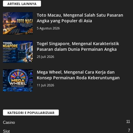
ARTIKEL LAINNYA
Toto Macau, Mengenal Salah Satu Pasaran
Angka yang Populer di Asia
5 Agustus 2026
Togel Singapore, Mengenal Karakteristik
Pasaran dalam Dunia Permainan Angka
25 Juli 2026
Mega Wheel, Mengenal Cara Kerja dan
Konsep Permainan Roda Keberuntungan
11 Juli 2026
KATEGORI E POPULLARIZUAR
11
Casino
7
Slot