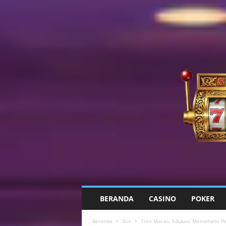
S
BERANDA
CASINO
POKER
u
p
Beranda
Slot
Toto Macau, Edukasi Memahami Pe
e