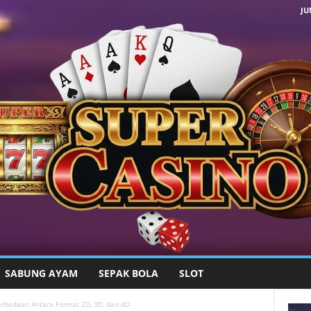
JU
SABUNG AYAM
SEPAK BOLA
SLOT
rbedaan Antara Format 2D, 3D, dan 4D